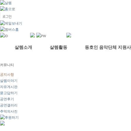
살렘소개
살렘활동
동호인 음악단체 지원
커뮤니티
공지사항
살렘이야기
자유게시판
묻고답하기
공연후기
공연갤러리
추억의사진