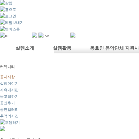
살렘소개
살렘활동
동호인 음악단체 지원
커뮤니티
공지사항
살렘이야기
자유게시판
묻고답하기
공연후기
공연갤러리
추억의사진