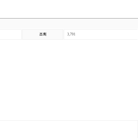
조회
3,791